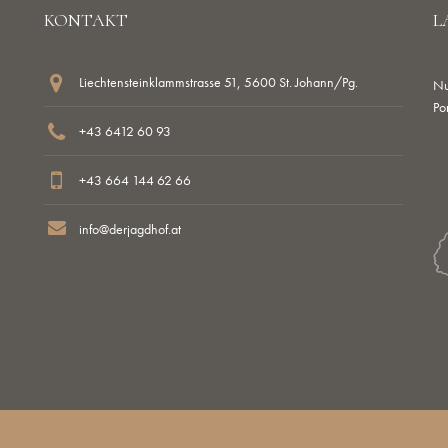
KONTAKT
L
Liechtensteinklammstrasse 51, 5600 St. Johann/Pg.
Nu
Po
+43 6412 60 93
+43 664 144 62 66
info@derjagdhof.at